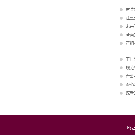
厉兵
注重
未来
全面
严把
王世
规范
青蓝
凝心
谋新
地