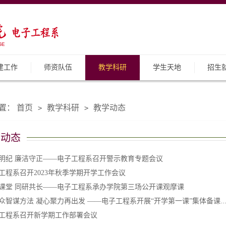
建工作
师资队伍
教学科研
学生天地
招生
置：
首页
教学科研
教学动态
>
>
学动态
明纪 廉洁守正——电子工程系召开警示教育专题会议
工程系召开2023年秋季学期开学工作会议
课堂 同研共长——电子工程系承办学院第三场公开课观摩课
众智谋方法 凝心聚力再出发 ——电子工程系开展“开学第一课”集体备课..
工程系召开新学期工作部署会议