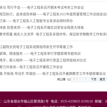
秣马 笃行不怠——电子工程系召开期末考试考务工作会议
规范执行，追求成效卓越——电子工程系2022年度质量管理工作总结会议顺利
已来——电子工程系人工智能专业宣讲会顺利举办
排查 防患未然——电子工程系开展实训室安全隐患大排查
教学质量 做实人文关怀 -电子工程系多措并举，保证新学期教学工作有序
江副院长到电子工程系视察指导新生开学筹备工作
管理，精准服务 ——电子工程系举行学籍管理专题培训
携手，薪火相传——电子工程系举行青蓝工程师徒结对仪式
聚力共奋进—电子工程系召开暑假工作会议
篇 开新局 早动手 早谋划——电子工程系召开暑期教学工作专题部署会议
共22条 1/2
首页
上页
下页
尾页
址：山东省烟台市福山区聚贤路1号
电话：0535-6339035 6339210 邮编：2